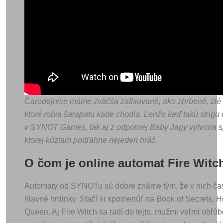
Č
arodejnice máme zväčša zafixované, ako zhrbené, zlé
ktoré robia šarapatu kade chodia. Lenže keď takú strigu 
v SYNOT Games, tak aj z odpornej Baby Jagy vytvoria sp
ktorej kúzlam podľahne nejeden hráč.
O čom je online automat Fire Witc
Automaty od SYNOTu sú dobre známe tým, že v nich čast
hlavné hrdinky. Stačí si spomenúť na Book of Secrets, H
Queen. Aj Fire Witch sa radí do tejto, mužmi veľmi obľú