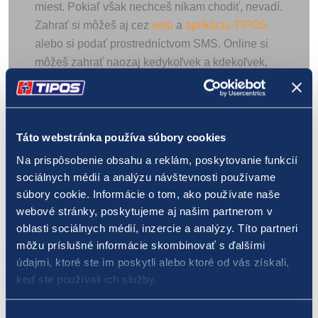
miest. Pokiaľ však nechceš nikam chodiť, nevadí.
Zahrať si môžeš aj cez
web
a
aplikáciu TIPOS
alebo si podať prostredníctvom SMS. Online si
môžeš zahrať naozaj kedykoľvek a kdekoľvek,
napríklad aj cestou z práce či pri čakaní u
doktora.
Táto webstránka používa súbory cookies
Na prispôsobenie obsahu a reklám, poskytovanie funkcií
sociálnych médií a analýzu návštevnosti používame
Číselná lotéria je určená pre osoby od 18 rokov.
súbory cookie. Informácie o tom, ako používate naše
Hrajte zodpovedne, hrajte pre radosť!
webové stránky, poskytujeme aj našim partnerom v
oblasti sociálnych médií, inzercie a analýzy. Títo partneri
TIPOS a zodpovedné hranie
môžu príslušné informácie skombinovať s ďalšími
údajmi, ktoré ste im poskytli alebo ktoré od vás získali,
Cieľom spoločnosti TIPOS je prevádzkovať
keď ste používali ich služby.
hazardné hry tak, aby boli pre hráčov atraktívne a
prinášali im zábavu a radosť. Zároveň