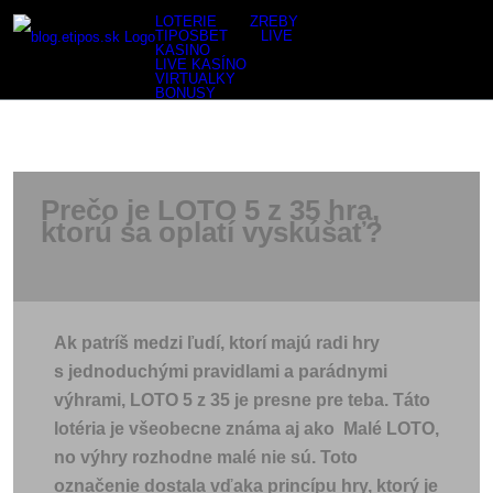
Skip
LOTÉRIE
ŽREBY
to
TIPOSBET
LIVE
KASÍNO
content
LIVE KASÍNO
VIRTUÁLKY
BONUSY
INSTA
FB
YT
Prečo je LOTO 5 z 35 hra,
ktorú sa oplatí vyskúšať?
Ak patríš medzi ľudí, ktorí majú radi hry
s jednoduchými pravidlami a parádnymi
výhrami, LOTO 5 z 35 je presne pre teba. Táto
lotéria je všeobecne známa aj ako Malé LOTO,
no výhry rozhodne malé nie sú. Toto
označenie dostala vďaka princípu hry, ktorý je