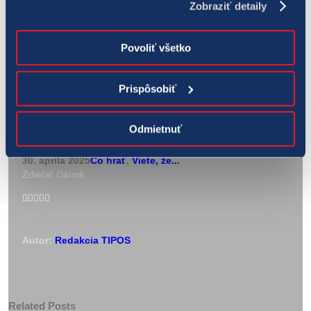
Zobraziť detaily
spoločnosť vytvára bezpečné hráčske prostredie
a snaží sa minimalizovať negatívne sociálne
dopady hazardných hier na jednotlivca a celú
Povoliť všetko
spoločnosť, a to prostredníctvom Programu
zodpovedného hrania v 3 kľúčových oblastiach –
Prispôsobiť
podpora, vzdelávanie a ochrana hráčov. Viac
informácií na
zdravotnerizika.tipos.sk
.
Odmietnuť
30. apríla 2025
Čo hrať
,
Viete, že...
Zdieľať článok:
Facebook
Twitter
LinkedIn
Whatsapp
Pinterest
Email
Autor:
Redakcia TIPOS
Related Posts