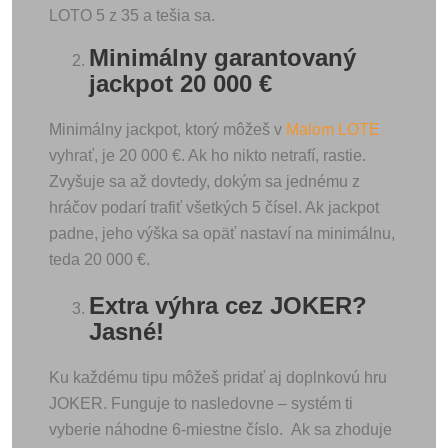
Minimálny garantovaný
jackpot 20 000 €
Minimálny jackpot, ktorý môžeš v
Malom LOTE
vyhrať, je 20 000 €. Ak ho nikto netrafí, rastie.
Zvyšuje sa až dovtedy, dokým sa jednému z
hráčov podarí trafiť všetkých 5 čísel. Ak jackpot
padne, jeho výška sa opäť nastaví na minimálnu,
teda 20 000 €.
Extra výhra cez JOKER?
Jasné!
Ku každému tipu môžeš pridať aj doplnkovú hru
JOKER. Funguje to nasledovne – systém ti
vyberie náhodne 6-miestne číslo. Ak sa zhoduje