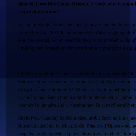
vianočnej pesničke Emma Drobná. A vtedy nám to napa
rozprávkovú sumu?
Ideálne prostredníctvom stieracích žrebov Vianočnej lotéri
rozprávkových 200 000 eur a množstvo ďalších výhier, ktoré
skutočne vysoká, o čom svedčí aj fakt, že do dnešného dňa už
3 milióny eur. Atraktívny vianočný žreb je v predaji za 9 eur
TIPOS pripravil prekvapenie aj pre tých, ktorým Vianočná lot
Vianočnej lotérie môže byť v termíne od 1. do 24. decembra 
vecných výhier v hodnote 12 000 eur. A aby toho nebolo málo
8. januára majú šancu hrať o atraktívnu hlavnú cenu – zimnú
uskutoční 9. januára 2024. Nezabudnite, že aj nevýherné žreb
Akýkoľvek vianočný darček môžete urobiť čarovnejším aj tak
Skúste ku každému balíčku priložiť Prianie od Tiposu – stie
dospelých určite poteší „explózia 50-eurových výhier“, ktorú 