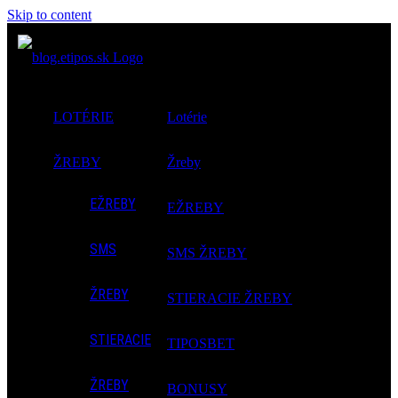
Skip to content
LOTÉRIE
Lotérie
ŽREBY
Žreby
EŽREBY
EŽREBY
SMS
SMS ŽREBY
ŽREBY
STIERACIE ŽREBY
STIERACIE
TIPOSBET
ŽREBY
BONUSY