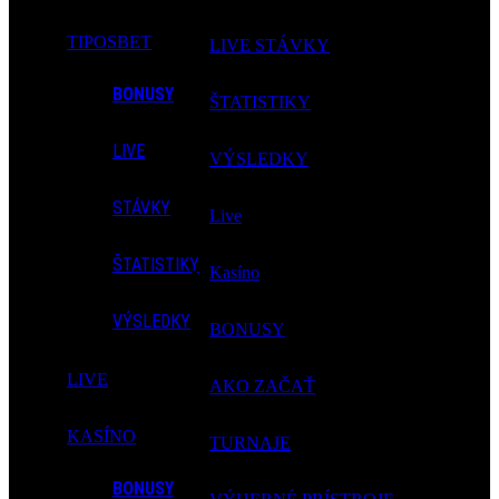
TIPOSBET
LIVE STÁVKY
BONUSY
ŠTATISTIKY
LIVE
VÝSLEDKY
STÁVKY
Live
ŠTATISTIKY
Kasíno
VÝSLEDKY
BONUSY
LIVE
AKO ZAČAŤ
KASÍNO
TURNAJE
BONUSY