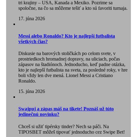
tri krajiny – USA, Kanada a Mexiko. Pozrime sa
spoločne, na čo sa môžeme tešiť a kto sú favoriti turnaja.
17. júna 2026
Messi alebo Ronaldo? Kto je najlepší futbalista
všetkých čias?
Diskusie na barových stoličkách po celom svete, v
prostriedkoch hromadnej dopravy, na uliciach, počas
zápasov na štadiónoch. Jednoducho, keď padne otázka,
kto je najlepší futbalista na sveta, za posledné roky, v hre
boli vždy len dve mená. Lionel Messi a Cristiano
Ronaldo.
15. júna 2026
Swajpuj a zápas máš na tikete! Poznáš už túto
jedinečnú novinku?
Chceš si užiť tipérsky tinder? Nech sa páči. Na
TIPOSBET môžeš tipovať jednoducho cez Swipe Bet!