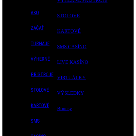
VÝHERNÉ PRÍSTROJE
AKO
STOLOVÉ
ZAČAŤ
KARTOVÉ
TURNAJE
SMS CASÍNO
VÝHERNÉ
LIVE KASÍNO
PRÍSTROJE
VIRTUÁLKY
STOLOVÉ
VÝSLEDKY
KARTOVÉ
Bonusy
SMS
INSTA
FB
YT