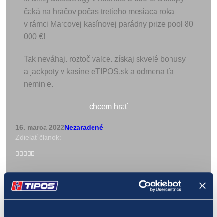
čaká na hráčov počas tretieho mesiaca roka
v rámci Marcovej kasínovej parádny prize pool 80
000 €!
Tak neváhaj, roztoč valce, získaj skvelé bonusy
a jackpoty v kasíne eTIPOS.sk a odmena ťa
neminie.
chcem hrať
16. marca 2022
Nezaradené
Zdieľať článok:
Facebook
Twitter
LinkedIn
Whatsapp
Pinterest
Email
Autor:
Redakcia TIPOS