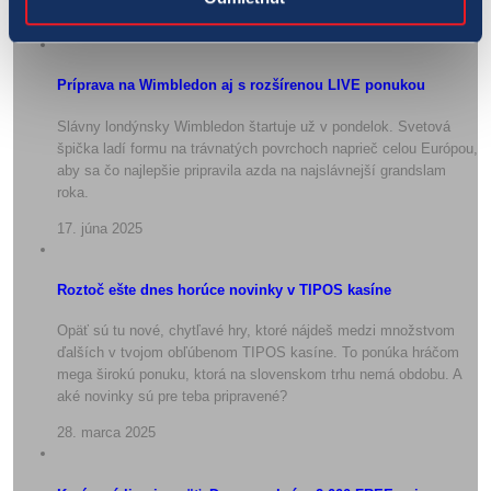
8. decembra 2025
Príprava na Wimbledon aj s rozšírenou LIVE ponukou
Slávny londýnsky Wimbledon štartuje už v pondelok. Svetová
špička ladí formu na trávnatých povrchoch naprieč celou Európou,
aby sa čo najlepšie pripravila azda na najslávnejší grandslam
roka.
17. júna 2025
Roztoč ešte dnes horúce novinky v TIPOS kasíne
Opäť sú tu nové, chytľavé hry, ktoré nájdeš medzi množstvom
ďalších v tvojom obľúbenom TIPOS kasíne. To ponúka hráčom
mega širokú ponuku, ktorá na slovenskom trhu nemá obdobu. A
aké novinky sú pre teba pripravené?
28. marca 2025