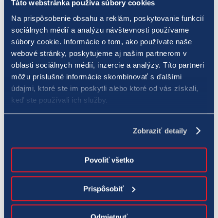
Táto webstránka používa súbory cookies
Related Posts
Na prispôsobenie obsahu a reklám, poskytovanie funkcií
sociálnych médií a analýzu návštevnosti používame
súbory cookie. Informácie o tom, ako používate naše
webové stránky, poskytujeme aj našim partnerom v
Slafkovský je líder Montrealu. Potiahne aj Slovensko k
oblasti sociálnych médií, inzercie a analýzy. Títo partneri
obhajobe bronzu?
môžu príslušné informácie skombinovať s ďalšími
Najväčšia slovenská hokejová hviezda, Juraj Slafkovský, má v
údajmi, ktoré ste im poskytli alebo ktoré od vás získali,
posledných týždňoch skvelú formu. Jednotka draftu z roku 2022
keď ste používali ich služby.
sa po pomalšom štarte do sezóny rozbehla a ak sa nestane nič
dramatické, jasne prekoná svoj doterajší bodový zápis.
26. januára 2026
Zobraziť detaily
Adventný kalendár vás pošle do…Vegas! Vianoce s TIPOS-
Povoliť všetko
om sú mega štedré
Vianočný čas je obdobie splnených prianí. Nie inak tomu bude aj
Prispôsobiť
v TIPOS kasíne. Náš Adventný kalendár štartuje už 28. novembra
a vyvrcholí 7. januára, pričom každý deň sa môžete tešiť na
parádne odmeny.
Odmietnuť