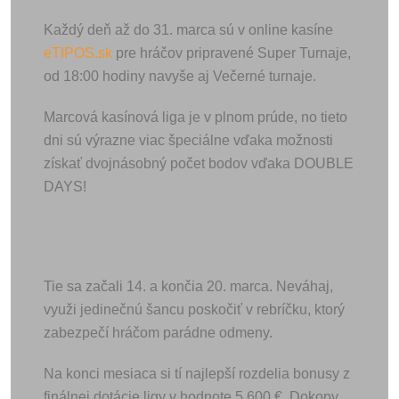
Každý deň až do 31. marca sú v online kasíne
eTIPOS.sk
pre hráčov pripravené Super Turnaje,
od 18:00 hodiny navyše aj Večerné turnaje.
Marcová kasínová liga je v plnom prúde, no tieto
dni sú výrazne viac špeciálne vďaka možnosti
získať dvojnásobný počet bodov vďaka DOUBLE
DAYS!
Tie sa začali 14. a končia 20. marca. Neváhaj,
využi jedinečnú šancu poskočiť v rebríčku, ktorý
zabezpečí hráčom parádne odmeny.
Na konci mesiaca si tí najlepší rozdelia bonusy z
finálnej dotácie ligy v hodnote 5 600 €. Dokopy