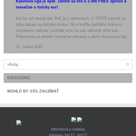
Kasínová liga je späť. Denne sa hrá o 2 000 FREE spinov a
mesačne o tisícky eur!
Kto by ich nemal rád. Reč je o odmenách. V TIPOS kasíne na
teba čakajú na každom kroku. No a keďže každého hráča si
nesmierne vážime, rozhodli sme sa vás odmeniť ešte viac.
Pripravené sú denné i mesačné odmeny v rámci Kasínovej ligy.
11. marca 2025
Search
for:
KATEGÓRIE
MOHLO BY VÁS ZAUJÍMAŤ
Informácia o cookies
Infolinka 18177, 18277