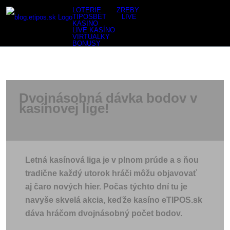
Skip
LOTÉRIE
ŽREBY
to
TIPOSBET
LIVE
KASÍNO
content
LIVE KASÍNO
VIRTUÁLKY
BONUSY
INSTA
FB
YT
Dvojnásobná dávka bodov v
kasínovej lige!
Letná kasínová liga je v plnom prúde a s ňou
tradične každý utorok hráči môžu objavovať
aj čaro nových hier. Počas týchto dní tu je
navyše skvelá akcia, keďže kasíno eTIPOS.sk
dáva hráčom dvojnásobný počet bodov.