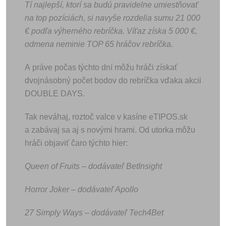
Tí najlepší, ktorí sa budú pravidelne umiestňovať
na top pozíciách, si navyše rozdelia sumu 21 000
€ podľa výherného rebríčka. Víťaz získa 5 000 €,
odmena neminie TOP 65 hráčov rebríčka
.
A práve počas týchto dní môžu hráči získať
dvojnásobný počet bodov do rebríčka vďaka akcii
DOUBLE DAYS.
Tak neváhaj, roztoč valce v kasíne eTIPOS.sk
a zabávaj sa aj s novými hrami. Od utorka môžu
hráči objaviť čaro týchto hier:
Queen of Fruits – dodávateľ BetInsight
Horror Joker – dodávateľ Apollo
27 Simply Ways – dodávateľ Tech4Bet