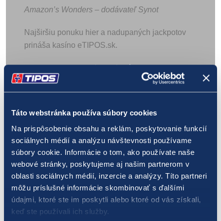
Amazon’s Wonders – dodávateľ Synot
Najširšiu ponuku hier a nadupaných jackpotov
prináša kasíno eTIPOS.sk.
chcem hrať
17. augusta 2021
Čo hrať
,
Novinky
Zdieľať článok:
Táto webstránka používa súbory cookies
Facebook
Twitter
LinkedIn
Whatsapp
Pinterest
Email
Na prispôsobenie obsahu a reklám, poskytovanie funkcií
sociálnych médií a analýzu návštevnosti používame
Autor:
Redakcia TIPOS
súbory cookie. Informácie o tom, ako používate naše
webové stránky, poskytujeme aj našim partnerom v
oblasti sociálnych médií, inzercie a analýzy. Títo partneri
môžu príslušné informácie skombinovať s ďalšími
Related Posts
údajmi, ktoré ste im poskytli alebo ktoré od vás získali,
keď ste používali ich služby.