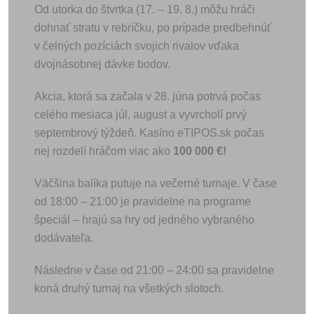
Od utorka do štvrtka (17. – 19. 8.) môžu hráči
dohnať stratu v rebríčku, po prípade predbehnúť
v čelných pozíciách svojich rivalov vďaka
dvojnásobnej dávke bodov.
Akcia, ktorá sa začala v 28. júna potrvá počas
celého mesiaca júl, august a vyvrcholí prvý
septembrový týždeň. Kasíno eTIPOS.sk počas
nej rozdelí hráčom viac ako
100 000 €!
Väčšina balíka putuje na večerné turnaje. V čase
od 18:00 – 21:00 je pravidelne na programe
špeciál – hrajú sa hry od jedného vybraného
dodávateľa.
Následne v čase od 21:00 – 24:00 sa pravidelne
koná druhý turnaj na všetkých slotoch.