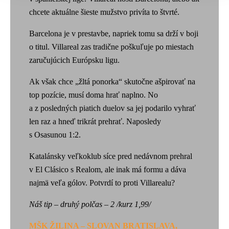
chcete aktuálne šieste mužstvo privíta to štvrté.
Barcelona je v prestavbe, napriek tomu sa drží v boji
o titul. Villareal zas tradične poškuľuje po miestach
zaručujúcich Európsku ligu.
Ak však chce „žltá ponorka“ skutočne ašpirovať na
top pozície, musí doma hrať naplno. No
a z posledných piatich duelov sa jej podarilo vyhrať
len raz a hneď trikrát prehrať. Naposledy
s Osasunou 1:2.
Katalánsky veľkoklub síce pred nedávnom prehral
v El Clásico s Realom, ale inak má formu a dáva
najmä veľa gólov. Potvrdí to proti Villarealu?
Náš tip – druhý polčas – 2 /kurz 1,99/
MŠK ŽILINA – SLOVAN BRATISLAVA,