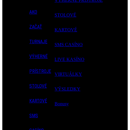
VÝHERNÉ PRÍSTROJE
AKO
STOLOVÉ
ZAČAŤ
KARTOVÉ
TURNAJE
SMS CASÍNO
VÝHERNÉ
LIVE KASÍNO
PRÍSTROJE
VIRTUÁLKY
STOLOVÉ
VÝSLEDKY
KARTOVÉ
Bonusy
SMS
INSTA
FB
YT