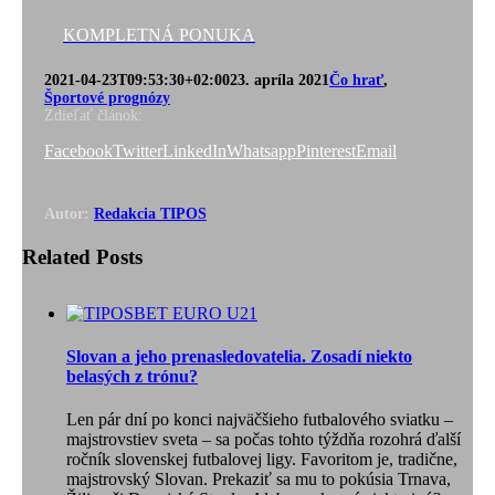
KOMPLETNÁ PONUKA
2021-04-23T09:53:30+02:00
23. apríla 2021
Čo hrať
,
Športové prognózy
Zdieľať článok:
Facebook
Twitter
LinkedIn
Whatsapp
Pinterest
Email
Autor:
Redakcia TIPOS
Related Posts
Slovan a jeho prenasledovatelia. Zosadí niekto
belasých z trónu?
Len pár dní po konci najväčšieho futbalového sviatku –
majstrovstiev sveta – sa počas tohto týždňa rozohrá ďalší
ročník slovenskej futbalovej ligy. Favoritom je, tradične,
majstrovský Slovan. Prekaziť sa mu to pokúsia Trnava,