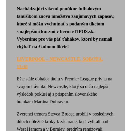
Nachádzajúci víkend ponúkne futbalovým
fanúšikom znova množstvo zaujímavých zápasov,
ktoré si môžu vychutnať s podaným tiketom
s najlepšími kurzmi v herni eTIPOS.sk.
Vyberáme pre vás päť ťahákov, ktoré by nemali
chýbať na žiadnom tikete!
LIVERPOOL – NEWCASTLE, SOBOTA,
13:30
Ešte stále obhajca titulu v Premier League privíta na
svojom trávniku Newcastle, ktorý sa o čo najlepší
výsledok pokúsi aj s prispením slovenského
brankára Martina Dúbravku.
Zverenci trénera Stevea Brucea urobili v posledných
dňoch dôležité kroky k záchrane, keď vyhrali nad
West Hamom a v Burnley, predtým remizovali