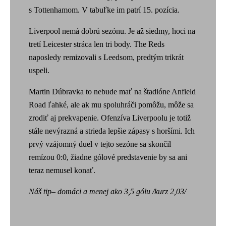
s Tottenhamom. V tabuľke im patrí 15. pozícia.
Liverpool nemá dobrú sezónu. Je až siedmy, hoci na
tretí Leicester stráca len tri body. The Reds
naposledy remizovali s Leedsom, predtým trikrát
uspeli.
Martin Dúbravka to nebude mať na štadióne Anfield
Road ľahké, ale ak mu spoluhráči pomôžu, môže sa
zrodiť aj prekvapenie. Ofenzíva Liverpoolu je totiž
stále nevýrazná a strieda lepšie zápasy s horšími. Ich
prvý vzájomný duel v tejto sezóne sa skončil
remízou 0:0, žiadne gólové predstavenie by sa ani
teraz nemusel konať.
Náš tip– domáci a menej ako 3,5 gólu /kurz 2,03/