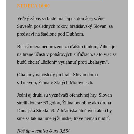
NEDEĽA 16:00
Veľký zápas sa bude hrať aj na domácej scéne.
Suverén posledných rokov, bratislavský Slovan, sa
predstaví na štadióne pod Dubňom.
Belasí miera neohrozene za ďalším titulom, Žilina je
na hrane účasti v pohárových súťažiach. O to viac sa
budú chcieť „šošoni“ vytiahnuť proti „belasým“.
Oba tímy naposledy prehrali. Slovan doma
s Trnavou, Žilina v Zlatých Moravciach.
Jedni aj druhí sú vyznávači ofenzívnej hry. Slovan
strelil doteraz 69 gólov, Žilina podobne ako druhá
Dunajská Streda 59. Z hľadiska útočných akcii by
sme sa tak na umelej žilinskej tráve nemali nudiť.
Náš tip – remíza /kurz 3,55/