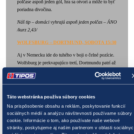
polčase aspoň jeden gól, hra sa otvorí a môže to byť
poriadna divočina.
Náš tip – domáci vyhrajú aspoň jeden polčas – ÁNO
/kurz 2,43/
WOLFSBURG – DORTMUND, SOBOTA 15:30
Aj v Nemecku ide do tuhého v boji o čelné pozície.
Wolfsburg je prekvapujúco tretí, Dortmundu patrí až
piata pozícia. Domáci na tom mohli byť ešte lepšie,
nebyť dvoch prehier z posledných troch zápasov.
Naopak Dortmund sa trikrát za sebou radoval
z víťazstva.
Táto webstránka používa súbory cookies
Na prispôsobenie obsahu a reklám, poskytovanie funkcií
Wolfsburg vďačí za skvelé postavenie v tabuľke
sociálnych médií a analýzu návštevnosti používame súbory
najmä výsledkom z vlastného trávnika. Hoci aj
cookie. Informácie o tom, ako používate naše webové
v Nemecku sa hrá bez divákov, doma to „vlci“
stránky, poskytujeme aj našim partnerom v oblasti sociálnyc
vedia. Za celú sezónu prehrali doma len raz,