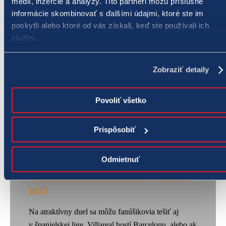
médií, inzercie a analýzy. Títo partneri môžu príslušné
v poslednom zápase s Bayernom 2:3.
informácie skombinovať s ďalšími údajmi, ktoré ste im
poskytli alebo ktoré od vás získali, keď ste používali ich
O to väčšiu motiváciu budú mať uspieť proti
služby.
ďalšiemu tradičnému tímu z bundesligy. Čo je však
zaujímavé, Dortmund dobyl tamojšiu arénu v piatich
zápasoch za sebou.
Zobraziť detaily
Potvrdia sa štatistiky jedného či druhého tímu alebo
Povoliť všetko
sa všetko zmení? Jedno je isté, čaká nás určite
dramatický duel.
Prispôsobiť
Náš tip – presný výsledok zápasu 1:2 /kurz 8,70/
Odmietnuť
VILLAREAL – FC BARCELONA, NEDEĽA
16:15
Na atraktívny duel sa môžu fanúšikovia tešiť aj
v španielskej lige. Villareal hostí Barcelonu, alebo ak