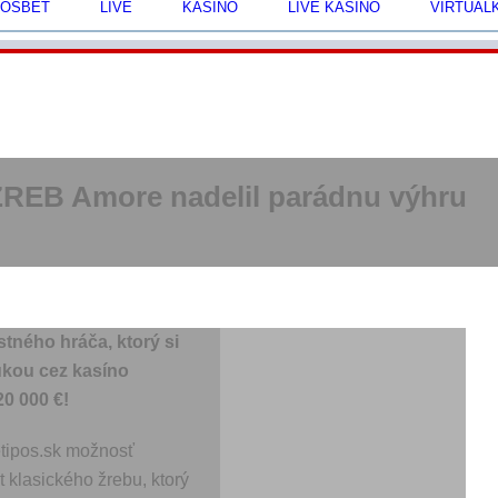
POSBET
LIVE
KASÍNO
LIVE KASÍNO
VIRTUÁL
eŽREB Amore nadelil parádnu výhru
stného hráča, ktorý si
ľukou cez kasíno
20 000 €!
etipos.sk možnosť
t klasického žrebu, ktorý