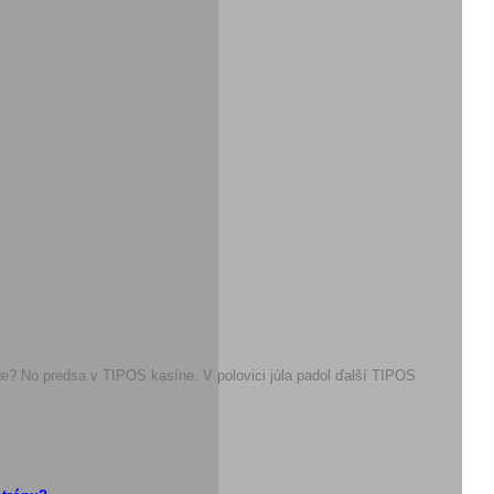
Kde? No predsa v TIPOS kasíne. V polovici júla padol ďalší TIPOS