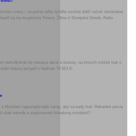
 trónu?
ovstiev sveta – sa počas tohto týždňa rozohrá ďalší ročník slovenskej
rekaziť sa mu to pokúsia Trnava, Žilina či Dunajská Streda. Alebo
čom niekoľkokrát do mesiaca akcie a bonusy, na ktorých môžeš hrať o
ž ďalší krásny jackpot v hodnote 79 563 €!
le
í z Mundialu najpompéznejší turnaj, aký sa kedy hral. Rekordná porcia
 však rekordy a zaujímavosti futbalovej minulosti?