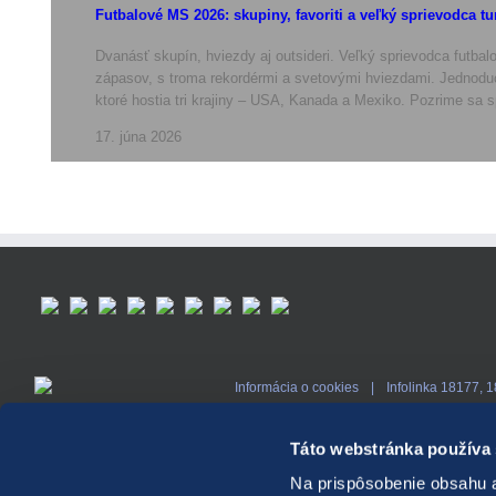
Futbalové MS 2026: skupiny, favoriti a veľký sprievodca t
Dvanásť skupín, hviezdy aj outsideri. Veľký sprievodca futba
zápasov, s troma rekordérmi a svetovými hviezdami. Jednoduch
ktoré hostia tri krajiny – USA, Kanada a Mexiko. Pozrime sa s
17. júna 2026
Informácia o cookies
Infolinka 18177, 
Nastavenie cookies
Zákaz hrania hazardných hier osobám mladším ako 18 rokov. Hazardné hry pr
Táto webstránka používa
zdravotné riziká.
Webové sídlo spravca registra vylúčených osob.
Webové 
Na prispôsobenie obsahu a
a liečby látkových a nelátkových závislostí.