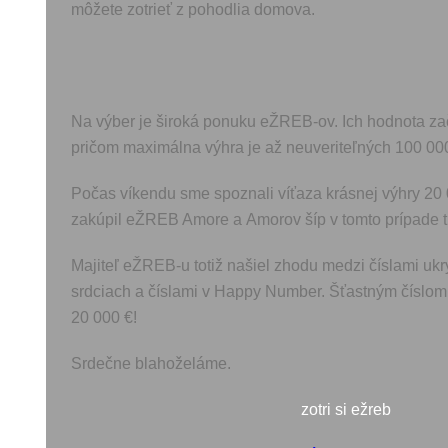
môžete zotrieť z pohodlia domova.
Na výber je široká ponuku eŽREB-ov. Ich hodnota za
pričom maximálna výhra je až neuveriteľných 100 000
Počas víkendu sme spoznali víťaza krásnej výhry 20 0
zakúpil eŽREB Amore a Amorov šíp v tomto prípade tr
Majiteľ eŽREB-u totiž našiel zhodu medzi číslami ukr
srdciach a číslami v Happy Number. Šťastným číslom 
20 000 €!
Srdečne blahoželáme.
zotri si ežreb