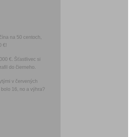
čína na 50 centoch,
 €!
00 €. Šťastlivec si
afil do čierneho.
ytými v červených
bolo 16, no a výhra?