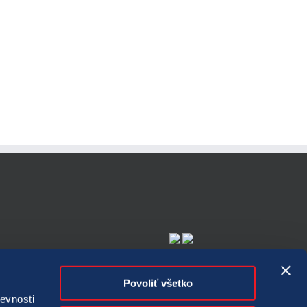
 možné
Povoliť všetko
diagnostiky
evnosti