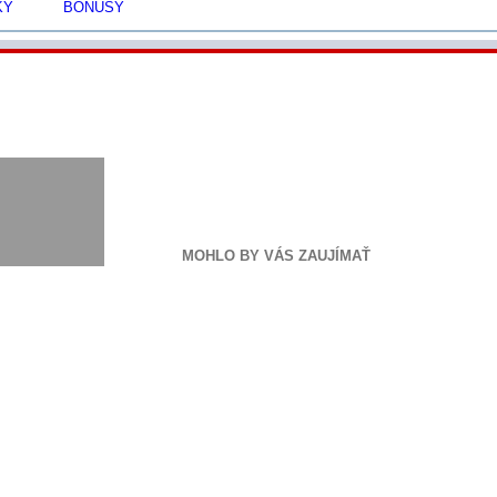
KY
BONUSY
INSTA
FB
YT
MOHLO BY VÁS ZAUJÍMAŤ