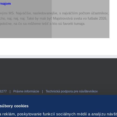
urnajom
lovými MS. Najväčšie, nasledovanejšie, s najväčším počtom účastníkov,
o, naj, naj, naj. Také by mali byť Majstrovstvá sveta vo futbale 2026,
poločne, na čo sa môžeme tešiť a kto sú favoriti turnaja.
18277
Právne informácie
Technická podpora pre návštevníkov
edstavujú riziko vysokých finančných strát.
Nadmerné hranie prináša so sebou
 súbory cookies
sídlo špecializovanej zdravotníckej inštitúcie pôsobiacej v oblasti prevencie, 
 reklám, poskytovanie funkcií sociálnych médií a analýzu návšt