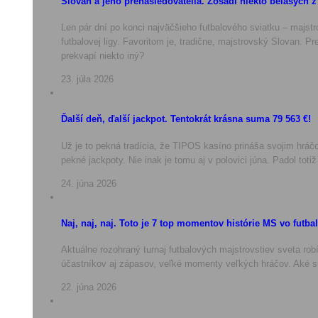
Slovan a jeho prenasledovatelia. Zosadí niekto belasých z
Len pár dní po konci najväčšieho futbalového sviatku – majstr
futbalovej ligy. Favoritom je, tradične, majstrovský Slovan. P
prekvapí niekto iný?
23. júla 2026
Ďalší deň, ďalší jackpot. Tentokrát krásna suma 79 563 €!
Už je to pekná tradícia, že TIPOS kasíno prináša svojim hrá
pekné jackpoty. Nie inak je tomu aj v polovici júna. Padol toti
24. júna 2026
Naj, naj, naj. Toto je 7 top momentov histórie MS vo futba
Aktuálne rozohraný turnaj futbalových majstrovstiev sveta rob
účastníkov aj zápasov, veľké momenty veľkých hráčov. Aké sú
22. júna 2026