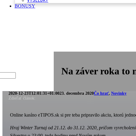
VÝSLEDKY
BONUSY
Na záver roka to 
2020-12-23T12:01:31+01:00
23. decembra 2020
Čo hrať
,
Novinky
Zdieľať článok:
Online kasíno eTIPOS.sk si pre teba pripravilo akciu, ktorú jed
Hraj Winter Turnaj od 21.12. do 31.12. 2020, pričom vyvrcholeni
Silvestra o 23:00, teda hodinu pred Novým rokom.