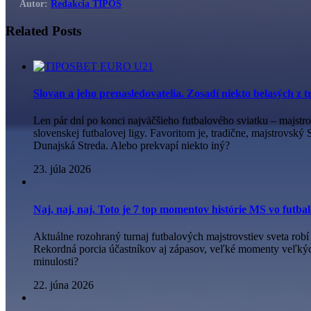
Autor:
Redakcia TIPOS
Related Posts
Slovan a jeho prenasledovatelia. Zosadí niekto belasých z 
Len pár dní po konci najväčšieho futbalového sviatku – majstrov
slovenskej futbalovej ligy. Favoritom je, tradične, majstrovský 
Dunajská Streda. Alebo prekvapí niekto iný?
23. júla 2026
Naj, naj, naj. Toto je 7 top momentov histórie MS vo futbal
Aktuálne rozohraný turnaj futbalových majstrovstiev sveta robí
Rekordná porcia účastníkov aj zápasov, veľké momenty veľkých
minulosti?
22. júna 2026