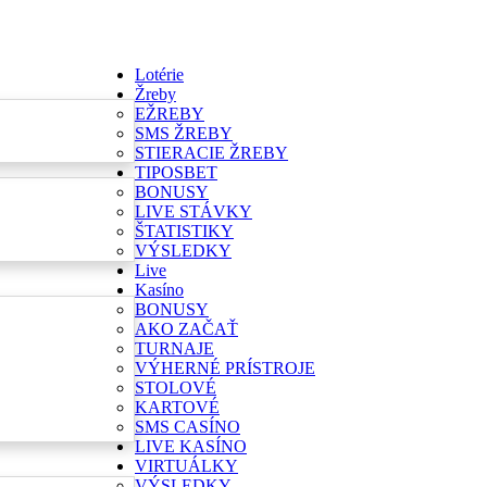
Lotérie
Žreby
EŽREBY
SMS ŽREBY
STIERACIE ŽREBY
TIPOSBET
BONUSY
LIVE STÁVKY
ŠTATISTIKY
VÝSLEDKY
Live
Kasíno
BONUSY
AKO ZAČAŤ
TURNAJE
VÝHERNÉ PRÍSTROJE
STOLOVÉ
KARTOVÉ
SMS CASÍNO
LIVE KASÍNO
VIRTUÁLKY
VÝSLEDKY