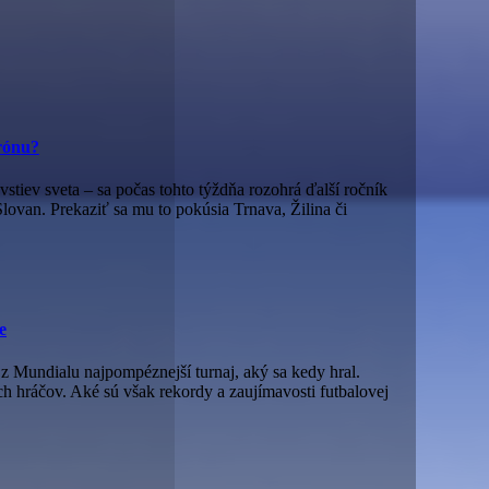
trónu?
stiev sveta – sa počas tohto týždňa rozohrá ďalší ročník
Slovan. Prekaziť sa mu to pokúsia Trnava, Žilina či
e
 z Mundialu najpompéznejší turnaj, aký sa kedy hral.
 hráčov. Aké sú však rekordy a zaujímavosti futbalovej