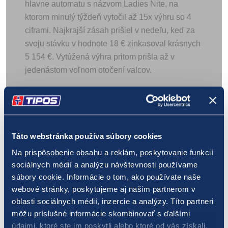
hlavne automatu s názvom Ladies Nite, na
ktorom minulý týždeň vytočil až 15x výhru so 4
ciframi. Najkrajší zásah prišiel v nedeľu, keď za
svoju stávku v hodnote 18 € zinkasoval krásnych
5 154 €. Vytúžená výhra pritom prišla až v
jedenástom voľnom otočení valcov.
Všetkým, ktorým sa minulý týždeň darilo,
gratulujeme a prajeme veľa zábavy pri hraní
na eTIPOS.sk.
Táto webstránka používa súbory cookies
Na prispôsobenie obsahu a reklám, poskytovanie funkcií
24. októbra 2019
Novinky
,
Splnené sny
Zdieľať článok:
sociálnych médií a analýzu návštevnosti používame
súbory cookie. Informácie o tom, ako používate naše
Facebook
Twitter
LinkedIn
Whatsapp
Pinterest
Email
webové stránky, poskytujeme aj našim partnerom v
oblasti sociálnych médií, inzercie a analýzy. Títo partneri
Autor:
Redakcia TIPOS
môžu príslušné informácie skombinovať s ďalšími
údajmi, ktoré ste im poskytli alebo ktoré od vás získali,