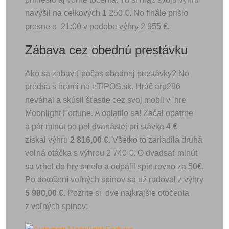
navýšil na celkových 1 250 €. No finále prišlo
presne o 21:00 v podobe výhry 2 955 €.
Zábava cez obednú prestávku
Ako sa zabaviť počas obednej prestávky? No
predsa s hrami na eTIPOS.sk. Hráč arp286
neváhal a skúsil šťastie cez svoj mobil v hre
Moonlight Fortune. A oplatilo sa! Začal opatrne
a pár minút po pol dvanástej pri stávke 4 €
získal výhru
2 816,00 €.
Všetko to zariadila druhá
voľná otáčka s výhrou 2 740 €. O dvadsať minút
sa vrhol do hry smelo a odpálil spin rovno za 50€.
Po dotočení voľných spinov sa už radoval z výhry
5 900,00 €.
Pozrite si
dve najkrajšie otočenia
z voľných spinov: