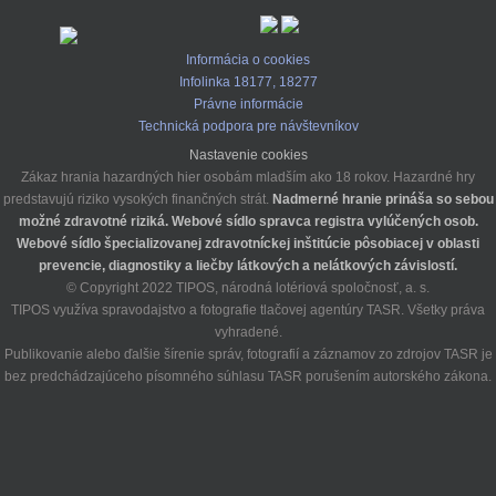
Informácia o cookies
Infolinka 18177, 18277
Právne informácie
Technická podpora pre návštevníkov
Nastavenie cookies
Zákaz hrania hazardných hier osobám mladším ako 18 rokov. Hazardné hry
predstavujú riziko vysokých finančných strát.
Nadmerné hranie prináša so sebou
možné zdravotné riziká.
Webové sídlo spravca registra vylúčených osob.
Webové sídlo špecializovanej zdravotníckej inštitúcie pôsobiacej v oblasti
prevencie, diagnostiky a liečby látkových a nelátkových závislostí.
© Copyright 2022 TIPOS, národná lotériová spoločnosť, a. s.
TIPOS využíva spravodajstvo a fotografie tlačovej agentúry TASR. Všetky práva
vyhradené.
Publikovanie alebo ďalšie šírenie správ, fotografií a záznamov zo zdrojov TASR je
bez predchádzajúceho písomného súhlasu TASR porušením autorského zákona.
INSTA
FB
YT