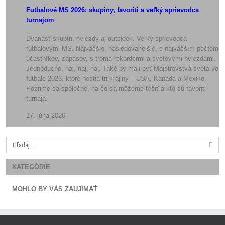
Futbalové MS 2026: skupiny, favoriti a veľký sprievodca
turnajom
Dvanásť skupín, hviezdy aj outsideri. Veľký sprievodca
futbalovými MS. Najväčšie, nasledovanejšie, s najväčším počtom
účastníkov, zápasov, s troma rekordérmi a svetovými hviezdami.
Jednoducho, naj, naj, naj. Také by mali byť Majstrovstvá sveta vo
futbale 2026, ktoré hostia tri krajiny – USA, Kanada a Mexiko.
Pozrime sa spoločne, na čo sa môžeme tešiť a kto sú favoriti
turnaja.
17. júna 2026
Search
for:
KATEGÓRIE
MOHLO BY VÁS ZAUJÍMAŤ