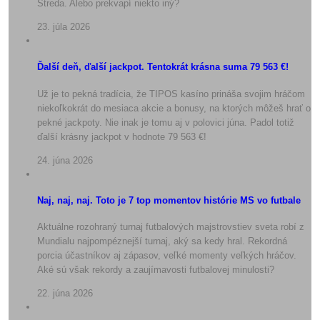
Streda. Alebo prekvapí niekto iný?
23. júla 2026
Ďalší deň, ďalší jackpot. Tentokrát krásna suma 79 563 €!
Už je to pekná tradícia, že TIPOS kasíno prináša svojim hráčom
niekoľkokrát do mesiaca akcie a bonusy, na ktorých môžeš hrať o
pekné jackpoty. Nie inak je tomu aj v polovici júna. Padol totiž
ďalší krásny jackpot v hodnote 79 563 €!
24. júna 2026
Naj, naj, naj. Toto je 7 top momentov histórie MS vo futbale
Aktuálne rozohraný turnaj futbalových majstrovstiev sveta robí z
Mundialu najpompéznejší turnaj, aký sa kedy hral. Rekordná
porcia účastníkov aj zápasov, veľké momenty veľkých hráčov.
Aké sú však rekordy a zaujímavosti futbalovej minulosti?
22. júna 2026