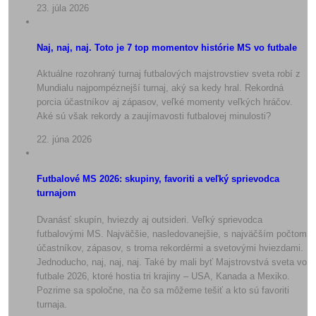
23. júla 2026
Naj, naj, naj. Toto je 7 top momentov histórie MS vo futbale
Aktuálne rozohraný turnaj futbalových majstrovstiev sveta robí z
Mundialu najpompéznejší turnaj, aký sa kedy hral. Rekordná
porcia účastníkov aj zápasov, veľké momenty veľkých hráčov.
Aké sú však rekordy a zaujímavosti futbalovej minulosti?
22. júna 2026
Futbalové MS 2026: skupiny, favoriti a veľký sprievodca
turnajom
Dvanásť skupín, hviezdy aj outsideri. Veľký sprievodca
futbalovými MS. Najväčšie, nasledovanejšie, s najväčším počtom
účastníkov, zápasov, s troma rekordérmi a svetovými hviezdami.
Jednoducho, naj, naj, naj. Také by mali byť Majstrovstvá sveta vo
futbale 2026, ktoré hostia tri krajiny – USA, Kanada a Mexiko.
Pozrime sa spoločne, na čo sa môžeme tešiť a kto sú favoriti
turnaja.