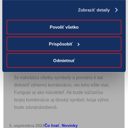
vypláca najviac za štyri symboly jablka, na jednej
Zobraziť detaily
z 81 výherných línií (criss-cross), a to 40-násobok
tvoje stávky. Sedmička ti však môže doručiť až
Povoliť všetko
80-násobok.
Prispôsobiť
Stávka je na jednoduché a
plynulé hranie
.
Odmietnuť
Jeden špeciálny symbol však predsa len hra
ponúka. Je ním divoký symbol WILD. okrem toho,
že nahrádza všetky symboly a pomáha ti tak
dotvoriť výhernú kombináciu, vie toho ešte viac.
Funguje aj ako násobiteľ. Ak bude súčasťou
tvojej kombinácie aj divoký symbol, tvoja výhra
bude zdvojnásobená.
3. septembra 2024
Čo hrať
,
Novinky