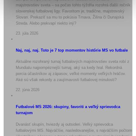
majstrovstiev sveta – sa počas tohto týždňa rozohrá ďalší ročník
slovenskej futbalovej ligy. Favoritom je, tradične, majstrovský
Slovan. Prekaziť sa mu to pokúsia Trnava, Žilina či Dunajská
Streda. Alebo prekvapí niekto iný?
23. júla 2026
Naj, naj, naj. Toto je 7 top momentov histórie MS vo futbale
Aktuálne rozohraný turnaj futbalových majstrovstiev sveta robí z
Mundialu najpompéznejší turnaj, aký sa kedy hral. Rekordná
porcia účastníkov aj zápasov, veľké momenty veľkých hráčov.
Aké sú však rekordy a zaujímavosti futbalovej minulosti?
22. júna 2026
Futbalové MS 2026: skupiny, favoriti a veľký sprievodca
turnajom
Dvanásť skupín, hviezdy aj outsideri. Veľký sprievodca
futbalovými MS. Najväčšie, nasledovanejšie, s najväčším počtom