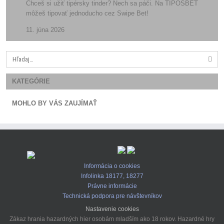
Chceš si užiť tipérsky tinder? Nech sa páči. Na TIPOSBET
môžeš tipovať jednoducho cez Swipe Bet!
11. júna 2026
Search
for:
KATEGÓRIE
MOHLO BY VÁS ZAUJÍMAŤ
Informácia o cookies
Infolinka 18177, 18277
Právne informácie
Technická podpora pre návštevníkov
Nastavenie cookies
Zákaz hrania hazardných hier osobám mladším ako 18 rokov. Hazardné hry