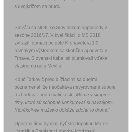
s dvojkrížom na hrudi.
Slováci sa stretli so Slovinskom naposledy v
sezóne 2016/17. V kvalifikácii o MS 2018
zvíťazili domáci po góle Kronavetera 1:0,
rovnakým výsledkom sa skončila aj odveta v
Trnave. Slovenskí futbalisti triumfovali vďaka
vlastnému gólu Mevlju.
Kouč Tarkovič pred blížiacimi sa duelmi
poznamenal, že neočakáva nevyrovnané súboje,
rozhodovať budú maličkosti: „
Máme v skupine
tímy, ktoré sú schopné konkurovať si navzájom.
Ktorékoľvek mužstvo dokáže zdolať to druhé.
“
Oporami tímu by mali byť stredopoliari Marek
Hamšík a Stanislav Lobotka, ktorí majú