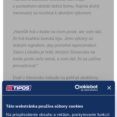
v poslednom období dobrú formu. Najmä druhý
menovaný sa rozohral k skvelým výkonom.
„
Hamšík hrá v klube na inom poste, ale som rád,
že hrá kvalitnú tureckú ligu. Jeho výkony sú
dobrým signálom, aby pomohol reprezentácii.
Stano Lobotka je hráč, ktorých Slovensko na
tomto poste veľa nemá, a som rád, že sa začína
presadzovať
.“
Duel v Slovinsku nebude na pohľad atraktívny.
Veľa gólov by padnúť nemalo. Oba tímy vedia, že
im ide o veľa. Podľa toho bude prispôsobená aj
taktika – najmä byť istí vzadu.
Táto webstránka používa súbory cookies
Zápasu by svedčala remíza. 0:0? 1:1? Tipnite si
Na prispôsobenie obsahu a reklám, poskytovanie funkcií
s najlepšími kurzmi od TIPOSU!