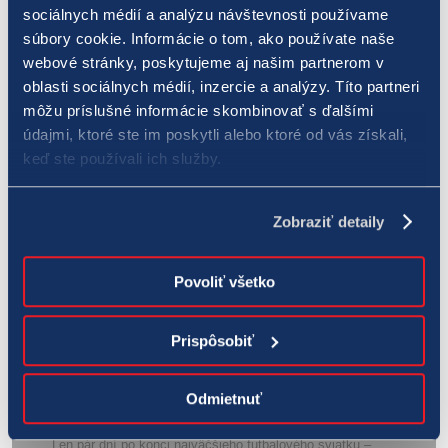
sociálnych médií a analýzu návštevnosti používame
súbory cookie. Informácie o tom, ako používate naše
ZÁPASOVÁ PONUKA
webové stránky, poskytujeme aj našim partnerom v
oblasti sociálnych médií, inzercie a analýzy. Títo partneri
31. augusta 2021
Novinky
,
Športové prognózy
Zdieľať článok:
môžu príslušné informácie skombinovať s ďalšími
údajmi, ktoré ste im poskytli alebo ktoré od vás získali,
Facebook
Twitter
LinkedIn
Whatsapp
Pinterest
Email
keď ste používali ich služby.
Autor:
Redakcia TIPOS
Zobraziť detaily
Povoliť všetko
Related Posts
Prispôsobiť
Slovan a jeho prenasledovatelia. Zosadí niekto belasých z
Odmietnuť
trónu?
Len pár dní po konci najväčšieho futbalového sviatku –