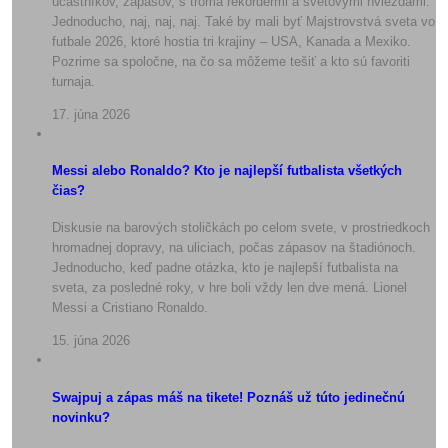
účastníkov, zápasov, s troma rekordérmi a svetovými hviezdami.
Jednoducho, naj, naj, naj. Také by mali byť Majstrovstvá sveta vo
futbale 2026, ktoré hostia tri krajiny – USA, Kanada a Mexiko.
Pozrime sa spoločne, na čo sa môžeme tešiť a kto sú favoriti
turnaja.
17. júna 2026
Messi alebo Ronaldo? Kto je najlepší futbalista všetkých
čias?
Diskusie na barových stoličkách po celom svete, v prostriedkoch
hromadnej dopravy, na uliciach, počas zápasov na štadiónoch.
Jednoducho, keď padne otázka, kto je najlepší futbalista na
sveta, za posledné roky, v hre boli vždy len dve mená. Lionel
Messi a Cristiano Ronaldo.
15. júna 2026
Swajpuj a zápas máš na tikete! Poznáš už túto jedinečnú
novinku?