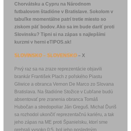
Chorvátsku a Cypru na Národnom
futbalovom štadióne v Bratislave.
Sokolom v
tabuľke momentálne patrí tretie miesto so
ziskom päť bodov. Ako sa im bude dariť proti
Slovinsku? Tipni si na zápas s najlepšími
kurzmi v herni eTIPOS.sk!
SLOVINSKO – SLOVENSKO
– X
Prvý raz sa na zraze reprezentácie objavili
brankár František Plach z poľského Piastu
Gliwice a obranca Vernon De Marco zo Slovana
Bratislava. Na štadióne Stožice v Ľubľane budú
absentovať pre zranenia obranca Tomáš
Hubočan a stredopoliar Ján Greguš. Michal Ďuriš
sa rozhodol ukončiť reprezentačnú kariéru, a tak
jeho zápas na ME proti Španielsku, ktorí sme
prehrali vysoko 0:5, bol jeho posledným