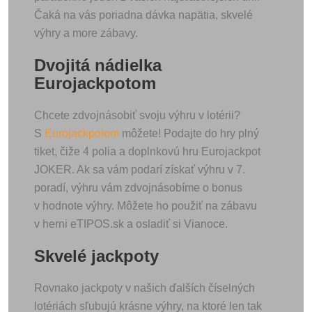
Čaká na vás poriadna dávka napätia, skvelé
výhry a more zábavy.
Dvojitá nádielka
Eurojackpotom
Chcete zdvojnásobiť svoju výhru v lotérii?
S
Eurojackpotom
môžete! Podajte do hry plný
tiket, čiže 4 polia a doplnkovú hru Eurojackpot
JOKER. Ak sa vám podarí získať výhru v 7.
poradí, výhru vám zdvojnásobíme o bonus
v hodnote výhry. Môžete ho použiť na zábavu
v herni eTIPOS.sk a osladiť si Vianoce.
Skvelé jackpoty
Rovnako jackpoty v našich ďalších číselných
lotériách sľubujú krásne výhry, na ktoré len tak