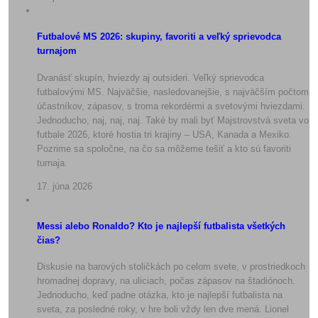
Futbalové MS 2026: skupiny, favoriti a veľký sprievodca
turnajom
Dvanásť skupín, hviezdy aj outsideri. Veľký sprievodca
futbalovými MS. Najväčšie, nasledovanejšie, s najväčším počtom
účastníkov, zápasov, s troma rekordérmi a svetovými hviezdami.
Jednoducho, naj, naj, naj. Také by mali byť Majstrovstvá sveta vo
futbale 2026, ktoré hostia tri krajiny – USA, Kanada a Mexiko.
Pozrime sa spoločne, na čo sa môžeme tešiť a kto sú favoriti
turnaja.
17. júna 2026
Messi alebo Ronaldo? Kto je najlepší futbalista všetkých
čias?
Diskusie na barových stoličkách po celom svete, v prostriedkoch
hromadnej dopravy, na uliciach, počas zápasov na štadiónoch.
Jednoducho, keď padne otázka, kto je najlepší futbalista na
sveta, za posledné roky, v hre boli vždy len dve mená. Lionel