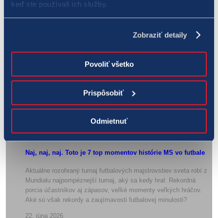
keď ste používali ich služby.
Zobraziť detaily
Slovan a jeho prenasledovatelia. Zosadí niekto belasých z
trónu?
Povoliť všetko
Len pár dní po konci najväčšieho futbalového sviatku –
majstrovstiev sveta – sa počas tohto týždňa rozohrá ďalší ročník
slovenskej futbalovej ligy. Favoritom je, tradične, majstrovský
Prispôsobiť
Slovan. Prekaziť sa mu to pokúsia Trnava, Žilina či Dunajská
Streda. Alebo prekvapí niekto iný?
Odmietnuť
23. júla 2026
Naj, naj, naj. Toto je 7 top momentov histórie MS vo futbale
Aktuálne rozohraný turnaj futbalových majstrovstiev sveta robí z
Mundialu najpompéznejší turnaj, aký sa kedy hral. Rekordná
porcia účastníkov aj zápasov, veľké momenty veľkých hráčov.
Aké sú však rekordy a zaujímavosti futbalovej minulosti?
22. júna 2026