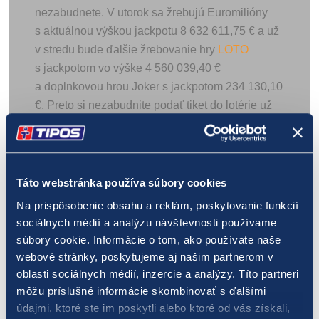
nezabudnete. V utorok sa žrebujú Euromilióny
s aktuálnou výškou jackpotu 8 632 611,75 € a už
v stredu bude ďalšie žrebovanie hry
LOTO
s jackpotom vo výške 4 560 039,40 €
a doplnkovou hrou Joker s jackpotom 234 130,10
€. Preto si nezabudnite podať tiket do lotérie už
dnes, najlepšie cez
www.etipos.sk
.
9. decembra 2019
Novinky
Táto webstránka používa súbory cookies
Zdieľať článok:
Na prispôsobenie obsahu a reklám, poskytovanie funkcií
Facebook
Twitter
LinkedIn
Whatsapp
Pinterest
Email
sociálnych médií a analýzu návštevnosti používame
súbory cookie. Informácie o tom, ako používate naše
Autor:
Redakcia TIPOS
webové stránky, poskytujeme aj našim partnerom v
oblasti sociálnych médií, inzercie a analýzy. Títo partneri
môžu príslušné informácie skombinovať s ďalšími
údajmi, ktoré ste im poskytli alebo ktoré od vás získali,
Related Posts