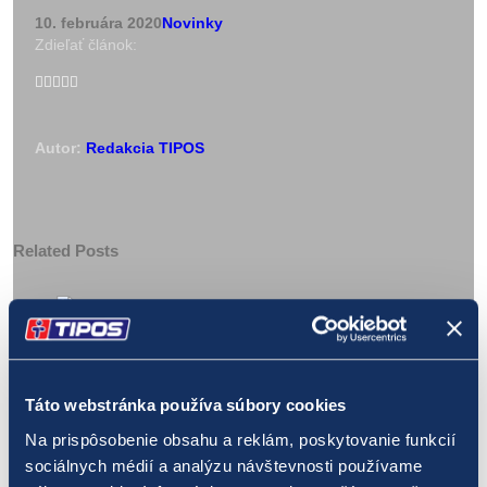
10. februára 2020
Novinky
Zdieľať článok:
Facebook
Twitter
LinkedIn
Whatsapp
Pinterest
Email
Autor:
Redakcia TIPOS
Related Posts
Slovan a jeho prenasledovatelia. Zosadí niekto belasých z
trónu?
Táto webstránka používa súbory cookies
Len pár dní po konci najväčšieho futbalového sviatku –
majstrovstiev sveta – sa počas tohto týždňa rozohrá ďalší ročník
Na prispôsobenie obsahu a reklám, poskytovanie funkcií
slovenskej futbalovej ligy. Favoritom je, tradične, majstrovský
sociálnych médií a analýzu návštevnosti používame
Slovan. Prekaziť sa mu to pokúsia Trnava, Žilina či Dunajská