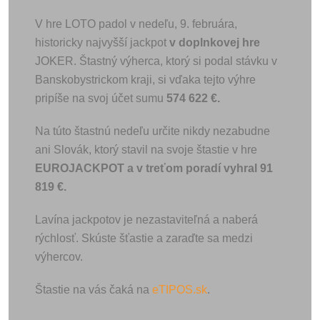
V hre LOTO padol v nedeľu, 9. februára,
historicky najvyšší jackpot
v doplnkovej hre
JOKER. Štastný výherca, ktorý si podal stávku v
Banskobystrickom kraji, si vďaka tejto výhre
pripíše na svoj účet sumu
574 622 €.
Na túto štastnú nedeľu určite nikdy nezabudne
ani Slovák, ktorý stavil na svoje štastie v hre
EUROJACKPOT a v treťom poradí vyhral 91
819 €.
Lavína jackpotov je nezastaviteľná a naberá
rýchlosť. Skúste šťastie a zaraďte sa medzi
výhercov.
Štastie na vás čaká na
eTIPOS.sk
.