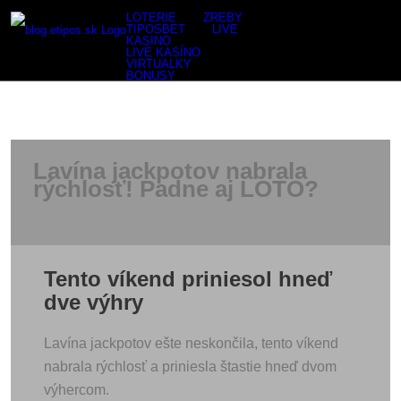
Skip
LOTÉRIE
ŽREBY
to
TIPOSBET
LIVE
KASÍNO
content
LIVE KASÍNO
VIRTUÁLKY
BONUSY
INSTA
FB
YT
Lavína jackpotov nabrala
rýchlosť! Padne aj LOTO?
Tento víkend priniesol hneď
dve výhry
Lavína jackpotov ešte neskončila, tento víkend
nabrala rýchlosť a priniesla štastie hneď dvom
výhercom.