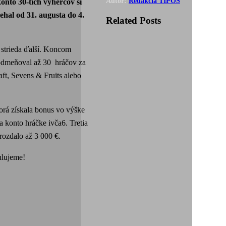
Autor:
Redakcia TIPOS
onto 30-tich výhercov si
hal od 31. augusta do 4.
Related Posts
 strieda ďalší. Koncom
dmeňoval až 30 hráčov za
aft, Sevens & Fruits alebo
orá získala bonus vo výške
 konto hráčke ivča6. Tretia
rozdalo až 3 000 €.
ulujeme!