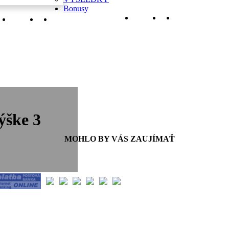
Bonusy
INSTA
FB
YT
INSTA
FB
YT
ýške 3
MOHLO BY VÁS ZAUJÍMAŤ