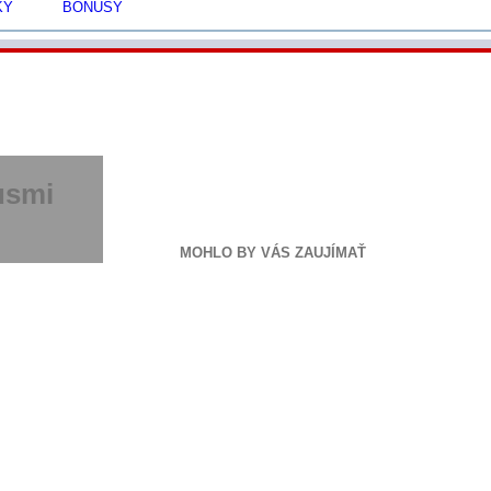
KY
BONUSY
INSTA
FB
YT
usmi
MOHLO BY VÁS ZAUJÍMAŤ