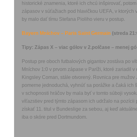
historické znamenia, ktoré ich chcú inšpirovať, potom
zápasov v súťažiach pod hlavičkou UEFA, v ktorých v
by malo dať tímu Stefana Pioliho vieru v postup.
Bayern Mníchov – Paris Saint Germain
(streda 21:
Tipy: Zápas X – viac gólov v 2.polčase – menej gó
Postup pre oboch futbalových gigantov zostáva po v
Mníchov 1:0 v prvom zápase v Paríži, ktoré zariadil 
Kingsley Coman, stále otvorený. Rovnica pre mužov
pomerne jednoduchá, vyhnúť sa porážke a čaká ich št
v schopnosti hráčov by mala byť v tomto súboji vysok
víťazstiev pred týmto zápasom ich udržalo na pozícii 
získať 11. titul v Bundeslige za sebou, aj keď aktuál
iba o skóre pred Dortmundom.