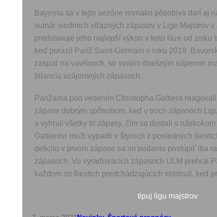
Bayernu sa v tejto sezóne rovnako pôsobivo darí aj 
sumár siedmich víťazných zápasov v Lige Majstrov v 
predstavuje jeho najlepší výkon v tejto fáze od zisku 
keď porazil Paríž Saint-Germain v roku 2019. Bavors
zaspať na vavrínoch, so svojim dnešným súperom ma
bilanciu vzájomných zápasoch.
Parížania pod vedením Christopha Galtiera reagoval
zápase dobrým spôsobom, keď v troch zápasoch Ligue
a vyhrali všetky tri zápasy, čím sa dostali s náskokom
Galtierovi muži vypadli v štyroch z posledných šiesti
deficitu v prvom zápase sa im podarilo postúpiť iba r
zápasoch. Vo vyraďovacích zápasoch ULM prehral P
každom zo šiestich predchádzajúcich stretnutí, keď p
tipuj ligu majstrov
7. marca 2023
Novinky
,
Športové prognózy