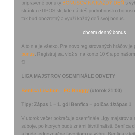
pripravené ponuky
BONUSOV NA KAŽDÝ DEŇ
s vy
stránku eTIPOS.sk, kde nájdeš podrobnosti o bonusoc
tak buď obozretný a využi každý deň svoj bonus.
chcem denný bonus
A to nie je všetko. Pre novo registrovaných hráčov je
bonus
. Registruj sa, vlož si na konto 10 € a po našo
€!
LIGA MAJSTROV OSEMFINÁLE ODVETY
Benfica Lisabon – FC Bruggy
(utorok 21:00)
Tipy: Zápas 1 – 1. gól Benfica – polčas 1/zápas 1
V utorok večer pokračuje osemfinále Ligy majstrov a
súboje, po ktorých budú známi štvrťfinalisti. Benfica
a bude jednoznačne favoritom na výhru. Benfica v tej