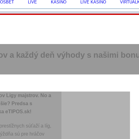
POSBET
LIVE
KASÍNO
LIVE KASÍNO
VIRTUÁL
trov a každý deň výhody s našimi bon
ov Ligy majstrov. No a
epšie? Predsa s
ka eTIPOS.sk!
estížnych súťaží a líg,
týždňa sú pre hráčov