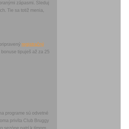
branými zápasmi. Sleduj
h. Tie sa totiž menia,
 pripravený
registračný
m bonuse tipuješ až za 25
 na programe sú odvetné
 doma privíta Club Bruggy
to sezóne patrí k tímom,