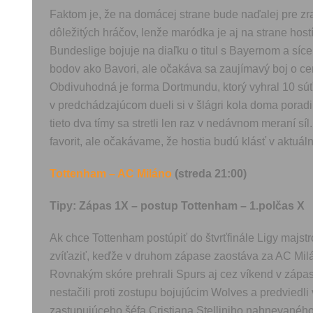
Faktom je, že na domácej strane bude naďalej pre z
dôležitých hráčov, lenže maródka je aj na strane host
Bundeslige bojuje na diaľku o titul s Bayernom a síc
bodov ako Bavori, ale očakáva sa zaujímavý boj o ce
Obdivuhodná je forma Dortmundu, ktorý vyhral 10 sú
v predchádzajúcom dueli si v šlágri kola doma poradil
tieto dva tímy sa stretli len raz v nedávnom meraní sí
favorit, ale očakávame, že hostia budú klásť v aktuál
Tottenham – AC Miláno
(streda 21:00)
Tipy: Zápas 1X – postup Tottenham – 1.polčas X
Ak chce Tottenham postúpiť do štvrťfinále Ligy majs
zvíťaziť, keďže v druhom zápase zaostáva za AC Milá
Rovnakým skóre prehrali Spurs aj cez víkend v zápa
nestačili proti zostupu bojujúcim Wolves a predviedli
zastupujúceho šéfa Cristiana Stelliniho nahnevaného