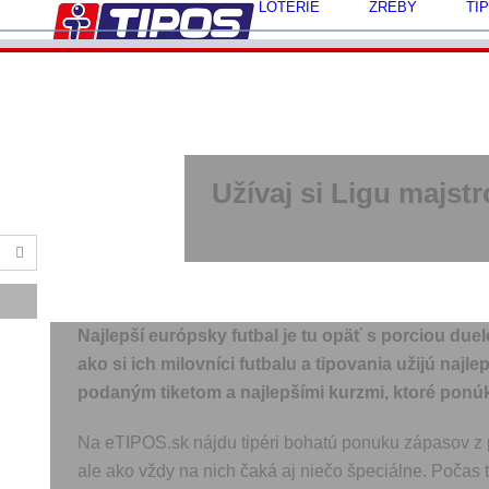
LOTÉRIE
ŽREBY
TI
Skip
to
content
Užívaj si Ligu majs
Najlepší európsky futbal je tu opäť s porciou duel
ako si ich milovníci futbalu a tipovania užijú najl
podaným tiketom a najlepšími kurzmi, ktoré ponú
Na eTIPOS.sk nájdu tipéri bohatú ponuku zápasov z pr
ale ako vždy na nich čaká aj niečo špeciálne. Počas 