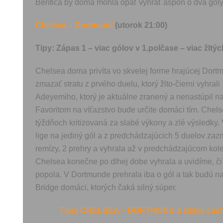
Benfica by doma mohla opäť vyhrať aspoň o dva góly
Chelsea – Dortmund
(utorok 21:00)
Tipy: Zápas 1 – viac gólov v 1.polčase – viac žltýc
Chelsea doma privíta vo skvelej forme hrajúcej Dor
zmazať stratu z prvého duelu, ktorý žlto-čierni vyhral
Adeyemiho, ktorý je aktuálne zranený a nenastúpil n
Favoritom na víťazstvo bude určite domáci tím. Chels
týždňoch kritizovaná za slabé výkony a zlé výsledky. 
lige na jediný gól a z predchádzajúcich 5 duelov z
remízy, 2 prehry a vyhrala až v predchádzajúcom kol
Chelsea konečne po dlhej dobe vyhrala a uvidíme, či 
popola. V Dortmunde prehrala iba o gól a tak budú n
Bridge domáci, ktorých čaká silný súper.
Tipuj CHELSEA – DORTMUND a získaj cash 