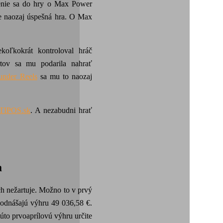
jenie sa do hry o Max Power
je naozaj úspešná hra. O Max
ekoľkokrát kontroloval hráč
tov sa mu podarila nahrať
under Reels
sa mu to naozaj
TIPOS.sk
. A nezabudni hrať
a
ch nežartuje. Možno to v prvý
 odnášajú výhru 49 036,58 €.
úto prvoaprílovú výhru určite