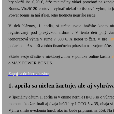
hry vložil iba 0,20 €, čiže minimálny vklad potrebný na zapo
Bonus. Vložiť 20 centov a vyhrať niekoľko tisícovú výhru, to 
Power bonus sa hrá ďalej, jeho hodnota neustále rastie.
V deň bláznov, 1. apríla, si určite svoje hráčske konto ni
registrovaný pod prezývkou ardnas . V tento deň plný žar
jednorazová výhra v sume 7 500 €. A nebol to žart. V hre
Th
podarilo a už sa teší z tohto finančného prírastku na svojom účte.
Skúste svoje šťastie v niektorej z hier v ponuke online kasína
e
o MAX POWER BONUS.
Zapoj sa do hier v kasíne
1. apríla sa nielen žartuje, ale aj vyhráv
V špeciálny dátum 1. apríla sa v online herni eTIPOS.sk o výhra
moment ako žart brali aj dvaja hráči hry LOTO 5 z 35, obaja si
Výhru si isto uvedomia hneď, ako im bude pripísaná na účet. Na t