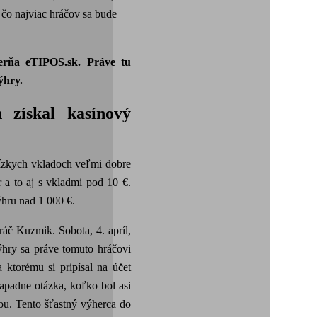
 čo najviac hráčov sa bude
erňa eTIPOS.sk. Práve tu
ýhry.
 získal kasínový
nízkych vkladoch veľmi dobre
r a to aj s vkladmi pod 10 €.
ýhru nad 1 000 €.
áč Kuzmik. Sobota, 4. apríl,
hry sa práve tomuto hráčovi
ktorému si pripísal na účet
padne otázka, koľko bol asi
ou. Tento šťastný výherca do