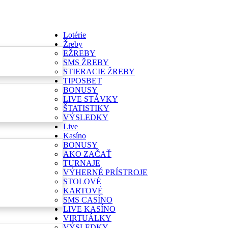
Lotérie
Žreby
EŽREBY
SMS ŽREBY
STIERACIE ŽREBY
TIPOSBET
BONUSY
LIVE STÁVKY
ŠTATISTIKY
VÝSLEDKY
Live
Kasíno
BONUSY
AKO ZAČAŤ
TURNAJE
VÝHERNÉ PRÍSTROJE
STOLOVÉ
KARTOVÉ
SMS CASÍNO
LIVE KASÍNO
VIRTUÁLKY
VÝSLEDKY