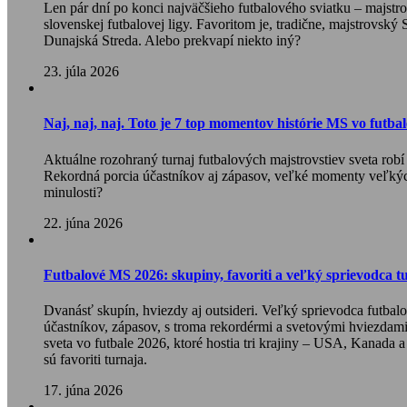
Len pár dní po konci najväčšieho futbalového sviatku – majstrov
slovenskej futbalovej ligy. Favoritom je, tradične, majstrovský 
Dunajská Streda. Alebo prekvapí niekto iný?
23. júla 2026
Naj, naj, naj. Toto je 7 top momentov histórie MS vo futbal
Aktuálne rozohraný turnaj futbalových majstrovstiev sveta robí
Rekordná porcia účastníkov aj zápasov, veľké momenty veľkých
minulosti?
22. júna 2026
Futbalové MS 2026: skupiny, favoriti a veľký sprievodca 
Dvanásť skupín, hviezdy aj outsideri. Veľký sprievodca futba
účastníkov, zápasov, s troma rekordérmi a svetovými hviezdami
sveta vo futbale 2026, ktoré hostia tri krajiny – USA, Kanada 
sú favoriti turnaja.
17. júna 2026