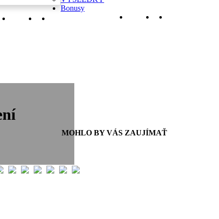
Bonusy
INSTA
FB
YT
INSTA
FB
YT
ení
MOHLO BY VÁS ZAUJÍMAŤ