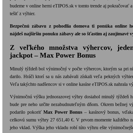
budeme v online herni eTIPOS.sk v tomto trende aj pokračovať a
tešiť z výhier.
Bezpečnú zábavu z pohodlia domova ti ponúka online h
nájdeš najširšiu ponuku zábavy ale so šťastím aj zaujímavé v
Z veľkého množstva výhercov, jeden
jackpot – Max Power Bonus
Minulý týždeň bol výnimočný v počte výhercov, ktorým sa pri 
darilo. Hráči ktorí sa u nás zabávali získali veľa pekných výhie
Veľa takýchto nadšencov si v online kasíne eTIPOS.sk nahrala v
Výnimočnú výšku jednorazovej výhry dosiahol minulý týždeň hr
bude pre neho určite nezabudnuteľným dňom. Okrem bežnej vý
podarilo pokoriť
Max Power Bonus
– kasínový bonus, vďaka 
celkovú sumu výhry 27 651,40 €. V prvom momente každého na
jeho vklad. Výška jeho vkladu robí túto výhru ešte výnimočnejš