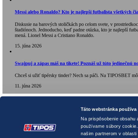
Messi alebo Ronaldo? Kto je najlepší futbalista všetkých či
Diskusie na barových stoličkách po celom svete, v prostriedko
štadiónoch. Jednoducho, keď padne otázka, kto je najlepší futbal
mená. Lionel Messi a Cristiano Ronaldo.
15. júna 2026
Swajpuj a zápas máš na tikete! Poznáš už túto jedinečnú 
Chceš si užiť tipérsky tinder? Nech sa páči. Na TIPOSBET mô
11. júna 2026
Táto webstránka používa
Na prispôsobenie obsahu a
Informácia o cookies
Infolinka 18177, 18277
používame súbory cookie. 
Nastavenie cookies
našim partnerom v oblasti 
Zákaz hrania hazardných hier osobám mladším ako 18 rokov. Hazardné hry predstavujú rizik